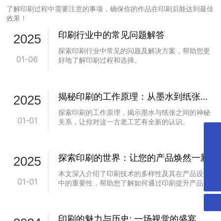
了解印刷过程中需要注意的事项，确保你的作品在印刷后能达到最佳
效果！
印刷行业中的常见问题解答
2025
探索印刷行业中常见的问题及解决方案，帮助您更
01-06
好地了解印刷过程和选择。
揭秘印刷的工作原理：从墨水到纸张的
2025
奇妙旅程
探索印刷的工作原理，揭示墨水与纸张之间的神秘
01-01
关系，让你对这一古老工艺有全新的认识。
13906428118
探索印刷的世界：让您的产品焕然一新
2025
13806429797
本文深入介绍了印刷技术的多样性及其在产品设计
lxt_20070313@163.com
01-01
中的重要性，帮助您了解如何通过印刷提升产品的
吸引力。
印刷的魅力与历史: 一场视觉的盛宴