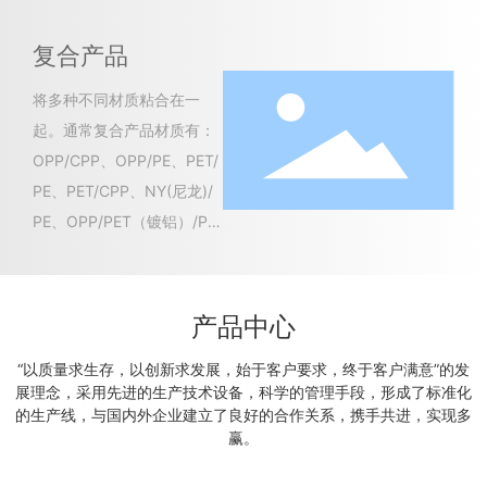
在产品表面所至。 高档产品
（如纸尿裤袋等）会加印透
复合产品
明罩光油，衬托光亮度。
将多种不同材质粘合在一
起。通常复合产品材质有：
OPP/CPP、OPP/PE、PET/
PE、PET/CPP、NY(尼龙)/
PE、OPP/PET（镀铝）/P
E、 PET/AL(纯铝)/PE等
等。
产品中心
“以质量求生存，以创新求发展，始于客户要求，终于客户满意”的发
展理念，采用先进的生产技术设备，科学的管理手段，形成了标准化
的生产线，与国内外企业建立了良好的合作关系，携手共进，实现多
赢。